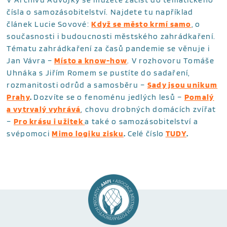
čísla o samozásobitelství. Najdete tu například
článek Lucie Sovové:
Když se město krmí samo
,
o
současnosti i budoucnosti městského zahrádkaření.
Tématu zahrádkaření za časů pandemie se věnuje i
Jan Vávra –
Místo a know-how
. V rozhovoru Tomáše
Uhnáka s Jiřím Romem se pustíte do sadaření,
rozmanitosti odrůd a samosběru –
Sady jsou unikum
Prahy
.
Dozvíte se o fenoménu jedlých lesů –
Pomalý
a vytrvalý vyhrává
, chovu drobných domácích zvířat
–
Pro krásu i užitek
a také o samozásobitelství a
svépomoci
Mimo logiku zisku
.
Celé číslo
TUDY
.