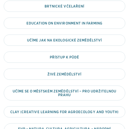
BRTNICKÉ VČELAŘENÍ
EDUCATION ON ENVIRONMENT IN FARMING
UČÍME JAK NA EKOLOGICKÉ ZEMĚDĚLSTVÍ
PŘÍSTUP K PŮDĚ
ŽIVÉ ZEMĚDĚLSTVÍ
UČÍME SE O MĚSTSKÉM ZEMĚDĚLSTVÍ – PRO UDRŽITELNOU
PRAHU
CLAY (CREATIVE LEARNING FOR AGROECOLOGY AND YOUTH)
EVP – NATURA, CULTURA, AGRICULTURA – NÁRODNÍ