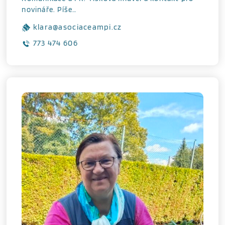
novináře. Píše…
klara@asociaceampi.cz
773 474 606