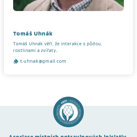
Tomáš Uhnák
Tomáš Uhnák věří, že interakce s půdou,
rostlinami a zvířaty…
t.uhnak@gmail.com
Asociace místních potravinových iniciativ,