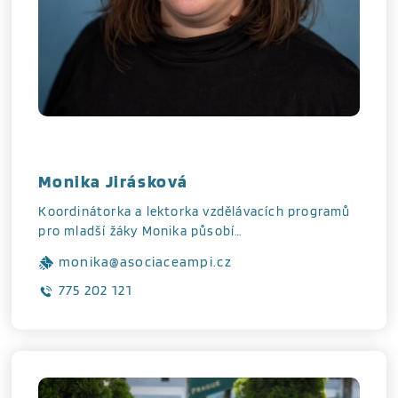
Monika Jirásková
Koordinátorka a lektorka vzdělávacích programů
pro mladší žáky Monika působí…
monika@asociaceampi.cz
775 202 121