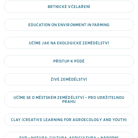
BRTNICKÉ VČELAŘENÍ
EDUCATION ON ENVIRONMENT IN FARMING
UČÍME JAK NA EKOLOGICKÉ ZEMĚDĚLSTVÍ
PŘÍSTUP K PŮDĚ
ŽIVÉ ZEMĚDĚLSTVÍ
UČÍME SE O MĚSTSKÉM ZEMĚDĚLSTVÍ – PRO UDRŽITELNOU
PRAHU
CLAY (CREATIVE LEARNING FOR AGROECOLOGY AND YOUTH)
EVP – NATURA, CULTURA, AGRICULTURA – NÁRODNÍ