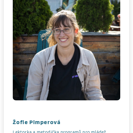
Žofie Pimperová
Lektorka a metodička programů pro mládež.