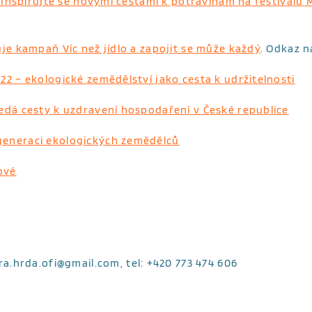
3?Inspirujte se novými cestami k potravinám na festivalu 
e kampaň Víc než jídlo a zapojit se může každý
. Odkaz n
2 – ekologické zemědělství jako cesta k udržitelnosti
edá cesty k uzdravení hospodaření v České republice
generaci ekologických zemědělců
ové
ara.hrda.ofi@gmail.com, tel: +420 773 474 606