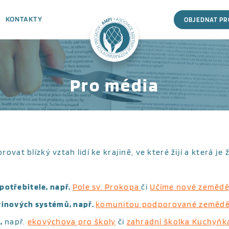
KONTAKTY
OBJEDNAT P
Pro média
ovat blízký vztah lidí ke krajině, ve které žijí a která je
potřebitele, např.
Pole sv. Prokopa
či
Učíme nové zemědě
vinových systémů, např.
komunitou podporované zemědě
,
např.
ekovýchova pro školy
či
zahradní školka Kuchyňk