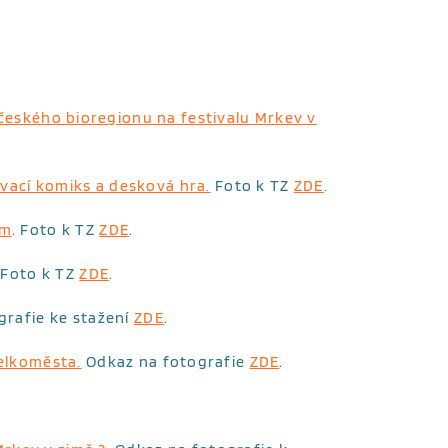
o českého bioregionu na festivalu Mrkev v
ávací komiks a desková hra.
Foto k TZ
ZDE
.
ům
. Foto k TZ
ZDE
.
 Foto k TZ
ZDE
.
grafie ke stažení
ZDE
.
elkoměsta.
Odkaz na fotografie
ZDE
.