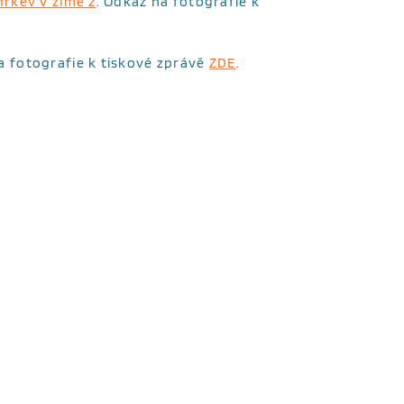
Mrkev v zimě 2
. Odkaz na fotografie k
a fotografie k tiskové zprávě
ZDE
.