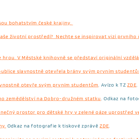
jsou bohatstvím české krajiny.
 naše životní prostředí? Nechte se inspirovat vizí prvníh
 hrou. V Městské knihovně se představí originální vzděl
epublice slavnostně otevřela brány svým prvním student
slavnostně otevře svým prvním studentům
. Avízo k TZ
ZDE
.
kého zemědělství na Dobro-družném statku
. Odkaz na foto
inečný prostor pro dětské hry v zelené oáze uprostřed v
ny.
Odkaz na fotografie k tiskové zprávě
ZDE
.