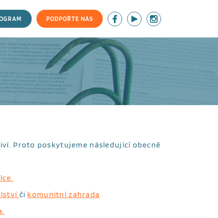
ROGRAM
PODPOŘTE NÁS
 živí. Proto poskytujeme následující obecně
lce.
lství
či
komunitní zahrada
a.