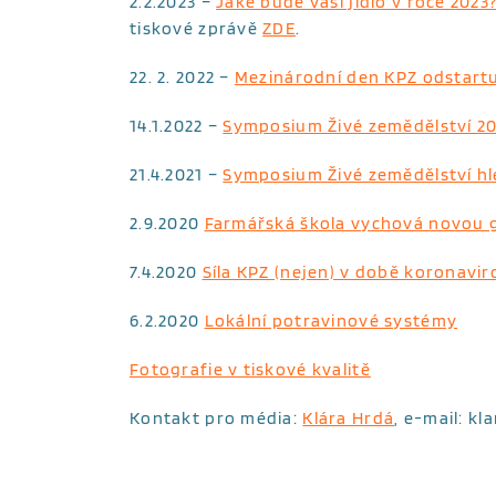
2.2.2023 –
Jaké bude vaší jídlo v roce 202
tiskové zprávě
ZDE
.
22. 2. 2022 –
Mezinárodní den KPZ odstartuj
14.1.2022 –
Symposium Živé zemědělství 202
21.4.2021 –
Symposium Živé zemědělství hl
2.9.2020
Farmářská škola vychová novou 
7.4.2020
Síla KPZ (nejen) v době koronavir
6.2.2020
Lokální potravinové systémy
Fotografie v tiskové kvalitě
Kontakt pro média:
Klára Hrdá
, e-mail: kl