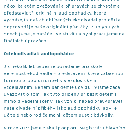
několikaletém zvažování a přípravách se chystáme
představit tři originální audiopohádky, které
vycházejí z našich oblíbených ekodivadel pro děti a
doprovodí je naše originální písničky. V uplynulých
dnech jsme je natáčeli ve studiu a nyní pracujeme na
finálních úpravách.
Od ekodivadla k audiopohádce
Již několik let úspěšně pořádáme pro školy i
veřejnost ekodivadla – představení, která zábavnou
formou propojují příběhy s ekologickým
vzděláváním. Během pandemie Covidu 19 jsme začali
uvažovat o tom, jak tyto příběhy přiblížit dětem i
mimo divadelní scény. Tak vznikl nápad převyprávět
naše divadelní příběhy jako audiopohádky, aby je
učitelé nebo rodiče mohli dětem pustit kdykoliv.
V roce 2023 jsme získali podporu Magistrátu hlavního