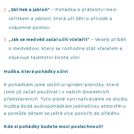
„Skřítek a jabloň“
– Pohádka o přátelství mezi
skřítkem a jabloní, která učí děti o přírodě a
vzájemné pomoci.
„Jak se medvěd začal učit včelařit“
– Veselý příběh
o medvědovi, který se rozhodne stát včelařem a
objevuje tajemství života včel.
Hudba, která pohádky oživí
K pohádkám jsme složili originální písničky, které
jsme již začali používat i v našich divadelních
představeních. Tyto písně nyní nahráváme ve studiu.
Hudba dodá audiopohádkám jedinečnou atmosféru
a pomůže dětem se ještě více ponořit do příběhu.
Kde si pohádky budete moci poslechnout?