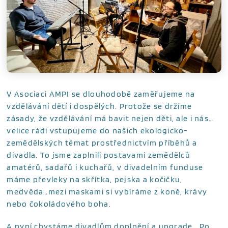
V Asociaci AMPI se dlouhodobě zaměřujeme na
vzdělávání dětí i dospělých. Protože se držíme
zásady, že vzdělávání má bavit nejen děti, ale i nás…
velice rádi vstupujeme do našich ekologicko-
zemědělských témat prostřednictvím příběhů a
divadla. To jsme zaplnili postavami zemědělců
amatérů, sadařů i kuchařů, v divadelním funduse
máme převleky na skřítka, pejska a kočičku,
medvěda…mezi maskami si vybíráme z koně, krávy
nebo čokoládového boha.
A nyní chystáme divadlům doplnění a upgrade… Po