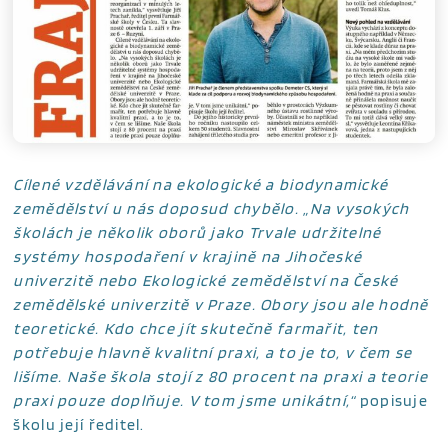
Cílené vzdělávání na ekologické a biodynamické
zemědělství u nás doposud chybělo. „Na vysokých
školách je několik oborů jako Trvale udržitelné
systémy hospodaření v krajině na Jihočeské
univerzitě nebo Ekologické zemědělství na České
zemědělské univerzitě v Praze. Obory jsou ale hodně
teoretické. Kdo chce jít skutečně farmařit, ten
potřebuje hlavně kvalitní praxi, a to je to, v čem se
lišíme. Naše škola stojí z 80 procent na praxi a teorie
praxi pouze doplňuje. V tom jsme unikátní,“
popisuje
školu její ředitel.