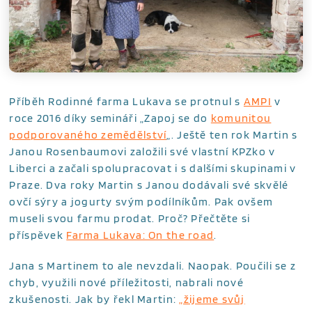
Příběh Rodinné farma Lukava se protnul s
AMPI
v
roce 2016 díky semináři „Zapoj se do
komunitou
podporovaného zemědělství
„. Ještě ten rok Martin s
Janou Rosenbaumovi založili své vlastní KPZko v
Liberci a začali spolupracovat i s dalšími skupinami v
Praze.
Dva roky Martin s Janou dodávali své skvělé
ovčí sýry a jogurty svým podílníkům. Pak ovšem
museli svou farmu prodat. Proč? Přečtěte si
příspěvek
Farma Lukava: On the road
.
Jana s Martinem to ale nevzdali. Naopak. Poučili se z
chyb, využili nové příležitosti, nabrali nové
zkušenosti. Jak by řekl Martin:
„žijeme svůj