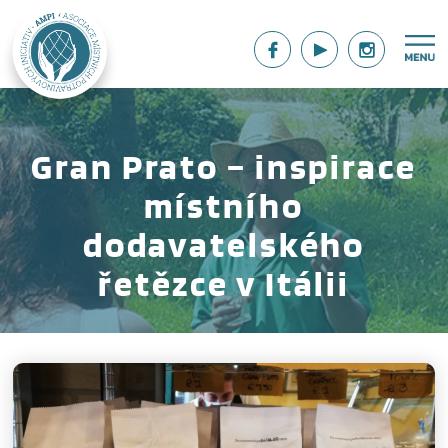
Gran Prato – inspirace
místního
dodavatelského
řetězce v Itálii