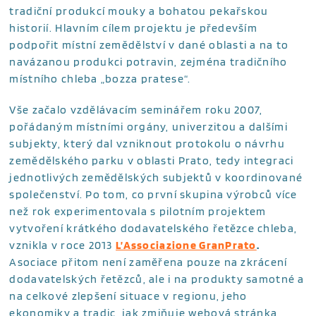
tradiční produkcí mouky a bohatou pekařskou
historií. Hlavním cílem projektu je především
podpořit místní zemědělství v dané oblasti a na to
navázanou produkci potravin, zejména tradičního
místního chleba „bozza pratese“.
Vše začalo vzdělávacím seminářem roku 2007,
pořádaným místními orgány, univerzitou a dalšími
subjekty, který dal vzniknout protokolu o návrhu
zemědělského parku v oblasti Prato, tedy integraci
jednotlivých zemědělských subjektů v koordinované
společenství. Po tom, co první skupina výrobců více
než rok experimentovala s pilotním projektem
vytvoření krátkého dodavatelského řetězce chleba,
vznikla v roce 2013
L’Associazione GranPrato
.
Asociace přitom není zaměřena pouze na zkrácení
dodavatelských řetězců, ale i na produkty samotné a
na celkové zlepšení situace v regionu, jeho
ekonomiky a tradic, jak zmiňuje webová stránka