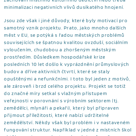
minimalizaci negativních vlivů dusíkatého hnojení.
Jsou zde však i jiné důvody, které byly motivací pro
samotný vznik projektu. Prato, jako mnoho dalších
měst v EU, se potýká s řadou městských problémů
souvisejících se špatnou kvalitou ovzduší, sociálním
vyloučením, chudobou a zhoršeným městským
prostředím. Důsledkem hospodářské krize
posledních 10 let došlo k vyprázdnění průmyslových
budov a dříve aktivních čtvrtí, které se staly
opuštěnými a nefunkčními. I toto byl jeden z motivů,
ale zároveň i brzd celého projektu. Projekt se totiž
do značné míry setkal s vlažným přístupem
veřejnosti v porovnání s výrobním sektorem (tj.
zemědělci, mlynáři a pekaři), který byl připraven
přijmout příležitosti, které nabízí udržitelné
zemědělství. Někdy však byl problém i v nastaveném
fungování struktur. Například v jedné z místních škol