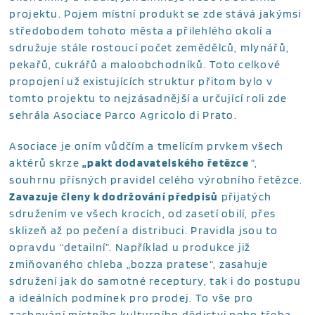
projektu. Pojem místní produkt se zde stává jakýmsi
středobodem tohoto města a přilehlého okolí a
sdružuje stále rostoucí počet zemědělců, mlynářů,
pekařů, cukrářů a maloobchodníků. Toto celkové
propojení už existujících struktur přitom bylo v
tomto projektu to nejzásadnější a určující roli zde
sehrála Asociace Parco Agricolo di Prato.
Asociace je oním vůdčím a tmelícím prvkem všech
aktérů skrze
„pakt dodavatelského řetězce
“,
souhrnu přísných pravidel celého výrobního řetězce.
Zavazuje členy k dodržování předpisů
přijatých
sdružením ve všech krocích, od zasetí obilí, přes
sklizeň až po pečení a distribuci. Pravidla jsou to
opravdu “detailní”. Například u produkce již
zmiňovaného chleba „bozza pratese“, zasahuje
sdružení jak do samotné receptury, tak i do postupu
a ideálních podmínek pro prodej. To vše pro
zachování místního kulturního dědictví nebo třeba