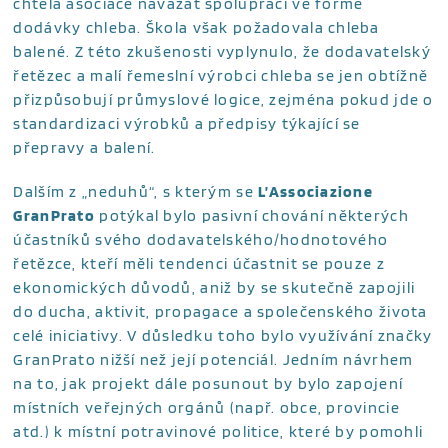
chtěla asociace navázat spolupráci ve formě
dodávky chleba. Škola však požadovala chleba
balené. Z této zkušenosti vyplynulo, že dodavatelský
řetězec a malí řemeslní výrobci chleba se jen obtížně
přizpůsobují průmyslové logice, zejména pokud jde o
standardizaci výrobků a předpisy týkající se
přepravy a balení.
Dalším z „neduhů“, s kterým se
L’Associazione
GranPrato
potýkal bylo pasivní chování některých
účastníků svého dodavatelského/hodnotového
řetězce, kteří měli tendenci účastnit se pouze z
ekonomických důvodů, aniž by se skutečně zapojili
do ducha, aktivit, propagace a společenského života
celé iniciativy. V důsledku toho bylo využívání značky
GranPrato nižší než její potenciál. Jedním návrhem
na to, jak projekt dále posunout by bylo zapojení
místních veřejných orgánů (např. obce, provincie
atd.) k místní potravinové politice, které by pomohli