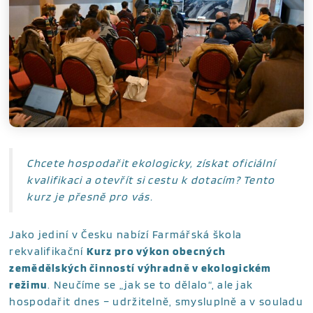
Chcete hospodařit ekologicky, získat oficiální
kvalifikaci a otevřít si cestu k dotacím? Tento
kurz je přesně pro vás.
Jako jediní v Česku nabízí Farmářská škola
rekvalifikační
Kurz pro výkon obecných
zemědělských činností výhradně v ekologickém
režimu
. Neučíme se „jak se to dělalo“, ale jak
hospodařit dnes – udržitelně, smysluplně a v souladu