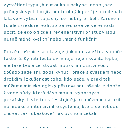
vysvětlení typu „bio mouka = nekyne“ nebo „bez
průmyslových hnojiv není dobrý lepek“ je pro debatu
lákavé – vytváří to jasný, černobílý příběh. Zároveň
to ale zkresluje realitu a zanechává ve veřejnosti
pocit, že ekologické a regenerativní přístupy jsou
nutně méně kvalitní nebo „méně funkční“.
Právě u pšenice se ukazuje, jak moc záleží na souhře
faktorů. Kynutí těsta ovlivňuje nejen kvalita lepku,
ale také typ a čerstvost mouky, množství vody,
způsob zadělání, doba kynutí, práce s kváskem nebo
droždím i zkušenost toho, kdo peče. V praxi tak
můžeme mít ekologicky pěstovanou pšenici z dobře
živené půdy, která dává mouku výborných
pekařských vlastností – stejně jako můžeme narazit
na mouku z intenzivního systému, která se nebude
chovat tak „ukázkově“, jak bychom čekali.