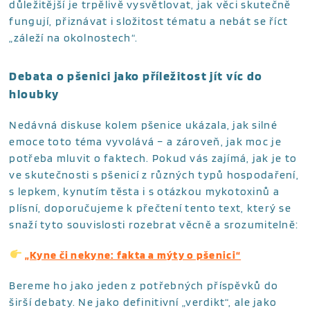
důležitější je trpělivě vysvětlovat, jak věci skutečně
fungují, přiznávat i složitost tématu a nebát se říct
„záleží na okolnostech“.
Debata o pšenici jako příležitost jít víc do
hloubky
Nedávná diskuse kolem pšenice ukázala, jak silné
emoce toto téma vyvolává – a zároveň, jak moc je
potřeba mluvit o faktech. Pokud vás zajímá, jak je to
ve skutečnosti s pšenicí z různých typů hospodaření,
s lepkem, kynutím těsta i s otázkou mykotoxinů a
plísní, doporučujeme k přečtení tento text, který se
snaží tyto souvislosti rozebrat věcně a srozumitelně:
„Kyne či nekyne: fakta a mýty o pšenici“
Bereme ho jako jeden z potřebných příspěvků do
širší debaty. Ne jako definitivní „verdikt“, ale jako