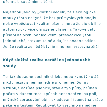
přehnala sociálními sítěmi.
Najednou jako by „všichni věděli“, že z ekologické
mouky těsto nekyně, že bez průmyslových hnojiv
nelze vypěstovat kvalitní pšenici nebo že bio obilí je
automaticky více ohrožené plísněmi. Takové věty
působí na první pohled velmi přesvědčivě: jsou
jednoduché, srozumitelné a dají se snadno sdílet.
Jenže realita zemědělství je mnohem vrstevnatější.
Když složitá realita naráží na jednoduché
soudy
To, jak dopadne bochník chleba nebo kynutý koláč,
nikdy nezávisí jen na jedné proměnné. Do hry
vstupuje odrůda pšenice, stav a typ půdy, průběh
počasí v daném roce, způsob hospodaření na poli,
mlýnské zpracování obilí, skladování i samotná práce
pekaře s těstem. Redukovat to všechno na jediné