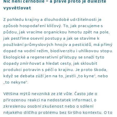
Nic není černobílé – a právě proto je důležité
vysvětlovat
Z pohledu krajiny a dlouhodobé udržitelnosti je
způsob hospodaření klíčový. To, jak pracujeme s
půdou, jak vracíme organickou hmotu zpět na pole,
jak pestříme osevní postupy a jak se stavíme k
používání průmyslových hnojiv a pesticidů, má přímý
dopad na vodní režim, biodiverzitu i uhlíkovou stopu.
Ekologické a regenerativní přístupy se snaží tyto
dopady zmírňovat a hledat cesty, jak skloubit
produkci potravin s péčí o krajinu. Je proto škoda,
když se debata zúží jen na to, jestli „to kyne“, nebo
„to nekyne“.
Většina mýtů nevzniká ze zlé vůle. Často jde o
přirozenou reakci na nedostatek informací, o
zkreslenou osobní zkušenost nebo o sdílení
nějakého dílčího problému bez širšího kontextu. O to