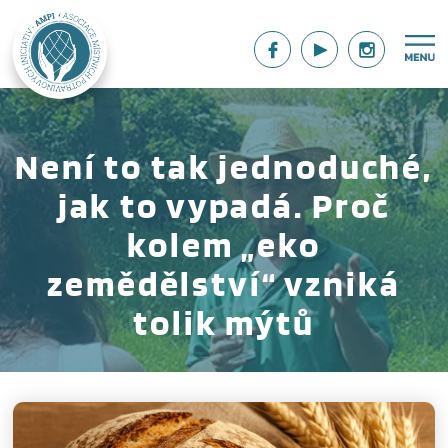
Není to tak jednoduché,
jak to vypadá. Proč
kolem „eko
zemědělství“ vzniká
tolik mýtů