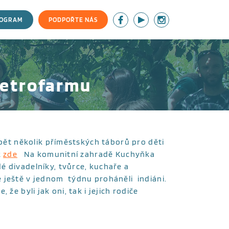
ROGRAM
PODPOŘTE NÁS
Metrofarmu
 opět několik příměstských táborů pro děti
z
zde
Na komunitní zahradě Kuchyňka
é divadelníky, tvůrce, kuchaře a
 ještě v jednom týdnu proháněli indiáni.
že byli jak oni, tak i jejich rodiče