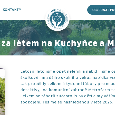
KONTAKTY
OBJEDNAT P
 za létem na Kuchyňce a 
Letošní léto jsme opět nelenili a nabídli jsme
školkové i mladšího školního věku., nabídka vi
tak proběhly celkem 4 týdenní tábory pro mlad
detektivy, na komunitní zahradě Metrofarm se
Celkem se táborů zúčastnilo 66 dětí a my věříme, 
spokojení. Těšíme se nashledanou v létě 2025.