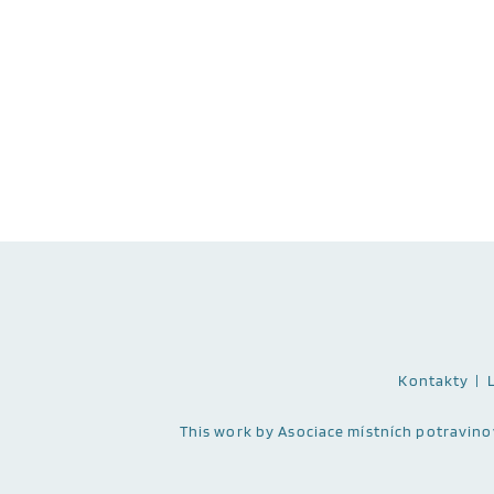
Kontakty
This work
by Asociace místních potravinový