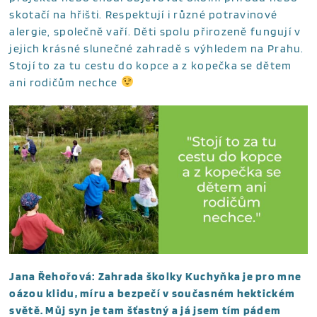
skotačí na hřišti. Respektují i různé potravinové
alergie, společně vaří. Děti spolu přirozeně fungují v
jejich krásné slunečné zahradě s výhledem na Prahu.
Stojí to za tu cestu do kopce a z kopečka se dětem
ani rodičům nechce
Jana Řehořová: Zahrada školky Kuchyňka je pro mne
oázou klidu, míru a bezpečí v současném hektickém
světě. Můj syn je tam šťastný a já jsem tím pádem