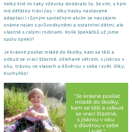
Velký klid mi taky vždycky dodávalo to, že vím, s kým
mé děťátko tráví čas – díky hezky nastavené
adaptaci i různým společným akcím se navzájem
známe nejen s průvodkyněmi a ostatními dětmi, ale
vlastně s celými rodinami. Kolik špekáčků už jsme
spolu opekli?
Je krásné posílat mládě do školky, kam se těší a
odkud se vrací šťastné, ošlehané větrem, s jiskrou v
oku, trávou ve vlasech a důvěrou v sebe i svět. Díky,
Kuchyňko!