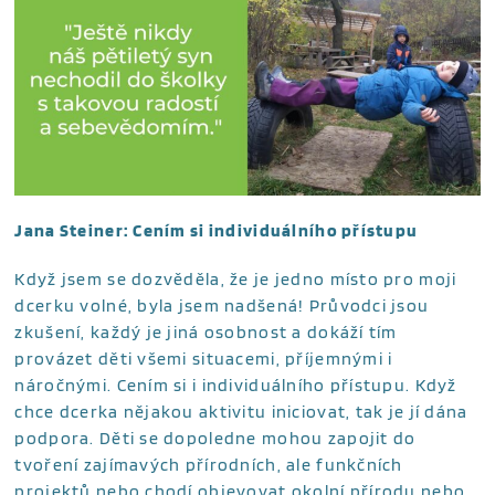
Jana Steiner: Cením si individuálního přístupu
Když jsem se dozvěděla, že je jedno místo pro moji
dcerku volné, byla jsem nadšená! Průvodci jsou
zkušení, každý je jiná osobnost a dokáží tím
provázet děti všemi situacemi, příjemnými i
náročnými. Cením si i individuálního přístupu. Když
chce dcerka nějakou aktivitu iniciovat, tak je jí dána
podpora. Děti se dopoledne mohou zapojit do
tvoření zajímavých přírodních, ale funkčních
projektů nebo chodí objevovat okolní přírodu nebo