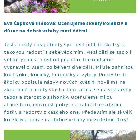
Eva Čapková Illésová: Oceňujeme skvělý kolektiv a
důraz na dobré vztahy mezi dětmi
Ještě nikdy nás pětiletý syn nechodil do školky s
takovou radostí a sebevědomím. Mezi děti se zapojil
velmi rychle a hned od prvního dne nadšeně
vyprávěl o všem, co během dne dělá. Miluje bahnitou
kuchyňku, kočičky, houpačky a výlety. Po cestě do
školky popisuje názvy nových květin, nově má na
zkoumání přírody vlastní lupu a těší se na včelařský
tábor a starost o záhonky. Oceňujeme milou
atmosféru, možnost pobýt na zahrádce s dětmi,
fotky a reporty z každého dne. Především ale skvělý
kolektiv a důraz na dobré vztahy mezi dětmi. Díky!