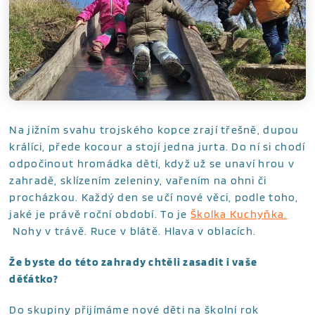
Na jižním svahu trojského kopce zrají třešně, dupou
králíci, přede kocour a stojí jedna jurta. Do ní si chodí
odpočinout hromádka dětí, když už se unaví hrou v
zahradě, sklízením zeleniny, vařením na ohni či
procházkou. Každý den se učí nové věci, podle toho,
jaké je právě roční období. To je
Školka Kuchyňka.
Nohy v trávě. Ruce v blátě. Hlava v oblacích.
Že byste do této zahrady chtěli zasadit i vaše
děťátko?
Do skupiny přijímáme nové děti na školní rok