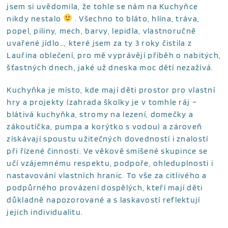
jsem si uvědomila, že tohle se nám na Kuchyňce
nikdy nestalo
. Všechno to bláto, hlína, tráva,
popel, piliny, mech, barvy, lepidla, vlastnoručně
uvařené jídlo…, které jsem za ty 3 roky čistila z
Lauřina oblečení, pro mě vyprávějí příběh o nabitých,
šťastných dnech, jaké už dneska moc dětí nezažívá.
Kuchyňka je místo, kde mají děti prostor pro vlastní
hry a projekty (zahrada školky je v tomhle ráj –
blátivá kuchyňka, stromy na lezení, domečky a
zákoutíčka, pumpa a korýtko s vodou) a zároveň
získávají spoustu užitečných dovedností i znalostí
při řízené činnosti. Ve věkově smíšené skupince se
učí vzájemnému respektu, podpoře, ohleduplnosti i
nastavování vlastních hranic. To vše za citlivého a
podpůrného provázení dospělých, kteří mají děti
důkladně napozorované a s laskavostí reflektují
jejich individualitu.