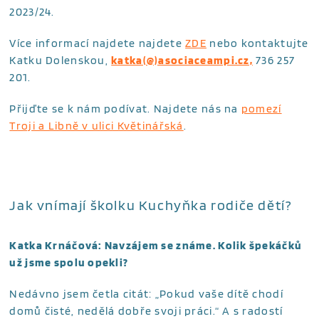
2023/24.
Více informací najdete najdete
ZDE
nebo kontaktujte
Katku Dolenskou,
katka(@)asociaceampi.cz,
736 257
201.
Přijďte se k nám podívat. Najdete nás na
pomezí
Troji a Libně v ulici Květinářská
.
Jak vnímají školku Kuchyňka rodiče dětí?
Katka Krnáčová: Navzájem se známe. Kolik špekáčků
už jsme spolu opekli?
Nedávno jsem četla citát: „Pokud vaše dítě chodí
domů čisté, nedělá dobře svoji práci.“ A s radostí