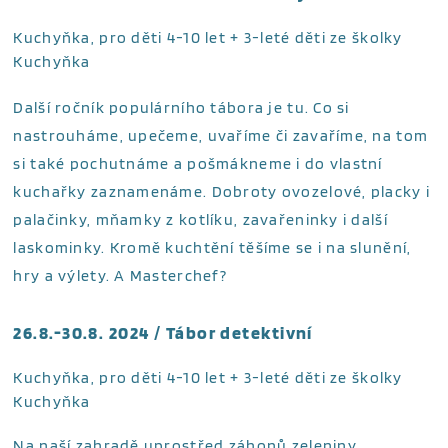
Kuchyňka, pro děti 4-10 let + 3-leté děti ze školky
Kuchyňka
Další ročník populárního tábora je tu. Co si
nastrouháme, upečeme, uvaříme či zavaříme, na tom
si také pochutnáme a pošmákneme i do vlastní
kuchařky zaznamenáme. Dobroty ovozelové, placky i
palačinky, mňamky z kotlíku, zavařeninky i další
laskominky. Kromě kuchtění těšíme se i na slunění,
hry a výlety. A Masterchef?
26.8.-30.8. 2024 / Tábor detektivní
Kuchyňka, pro děti 4-10 let + 3-leté děti ze školky
Kuchyňka
Na naší zahradě uprostřed záhonů zeleniny,