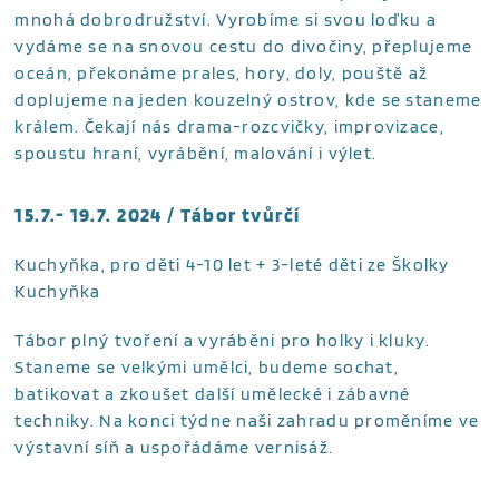
mnohá dobrodružství. Vyrobíme si svou loďku a
vydáme se na snovou cestu do divočiny, přeplujeme
oceán, překonáme prales, hory, doly, pouště až
doplujeme na jeden kouzelný ostrov, kde se staneme
králem. Čekají nás drama-rozcvičky, improvizace,
spoustu hraní, vyrábění, malování i výlet.
15.7.- 19.7. 2024 / Tábor tvůrčí
Kuchyňka, pro děti 4-10 let + 3-leté děti ze Školky
Kuchyňka
Tábor plný tvoření a vyráběni pro holky i kluky.
Staneme se velkými umělci, budeme sochat,
batikovat a zkoušet další umělecké i zábavné
techniky. Na konci týdne naši zahradu proměníme ve
výstavní síň a uspořádáme vernisáž.