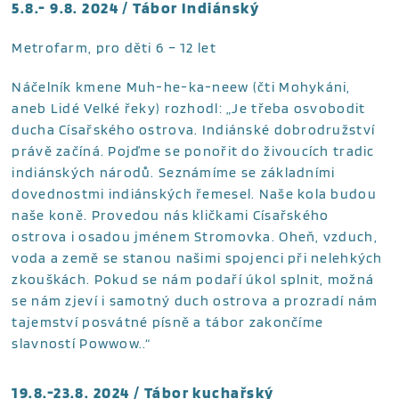
5.8.- 9.8. 2024 / Tábor Indiánský
Metrofarm, pro děti 6 – 12 let
Náčelník kmene Muh-he-ka-neew (čti Mohykáni,
aneb Lidé Velké řeky) rozhodl: „Je třeba osvobodit
ducha Císařského ostrova. Indiánské dobrodružství
právě začíná. Pojďme se ponořit do živoucích tradic
indiánských národů. Seznámíme se základními
dovednostmi indiánských řemesel. Naše kola budou
naše koně. Provedou nás kličkami Císařského
ostrova i osadou jménem Stromovka. Oheň, vzduch,
voda a země se stanou našimi spojenci při nelehkých
zkouškách. Pokud se nám podaří úkol splnit, možná
se nám zjeví i samotný duch ostrova a prozradí nám
tajemství posvátné písně a tábor zakončíme
slavností Powwow..“
19.8.-23.8. 2024 / Tábor kuchařský