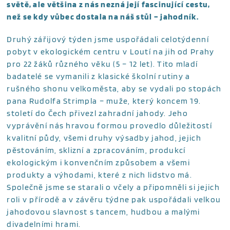
světě, ale většina z nás nezná její fascinující cestu,
než se kdy vůbec dostala na náš stůl – jahodník.
Druhý zářijový týden jsme uspořádali celotýdenní
pobyt v ekologickém centru v Loutí na jih od Prahy
pro 22 žáků různého věku (5 – 12 let). Tito mladí
badatelé se vymanili z klasické školní rutiny a
rušného shonu velkoměsta, aby se vydali po stopách
pana Rudolfa Strimpla – muže, který koncem 19.
století do Čech přivezl zahradní jahody. Jeho
vyprávění nás hravou formou provedlo důležitostí
kvalitní půdy, všemi druhy výsadby jahod, jejich
pěstováním, sklizní a zpracováním, produkcí
ekologickým i konvenčním způsobem a všemi
produkty a výhodami, které z nich lidstvo má.
Společně jsme se starali o včely a připomněli si jejich
roli v přírodě a v závěru týdne pak uspořádali velkou
jahodovou slavnost s tancem, hudbou a malými
divadelními hrami.