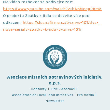
Na video rozhovor se podívejte zde:
https://www.youtube.com/watch?v=bNsMeqgRKmA
O projektu Zpátky k jídlu se dozvíte více pod
odkazem:
https://slusnafirma.cz/byznys-101/dva-
nove-serialy-zpatky-k-jidu-byznys-101/
Asociace místních potravinových iniciativ,
o.p.s.
Kontakty
Lidé v asociaci
Association of Local Food Initiatives
Pro média
Newsletter