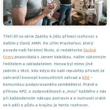
Třetí díl ze série Zpátky k jídlu přinesl rozhovor s
dalším z členů AMPI. Po Jiřím Prachařovi, který
povede naši faremní školu, si redaktorka
Slušné
firmy
popovídala s Janem Valeškou, naším výkonným
ředitelem a zakladatelem. Honza byl mimo jiné
jedním z těch, kdo kdysi do naší republiky přivezli ze
zahraničí koncept komunitních zahrad a
KPZ
–
komunitou podporovaného zemědělství. Právě o
přínosu KPZ, o zodpovědnosti a „moci“ každého z nás
při každodenním nákupu potravin a o nutnosti vrátit
se k péči o půdu a krajinu je tento rozhovor.