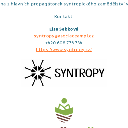
dna z hlavních propagátorek syntropického zemědělství v
Kontakt:
Elsa Šebková
syntropy@asociaceampi.cz
+420 608 776 734
https://www.syntropy.cz/