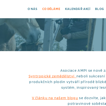
O NÁS
CO DĚLÁME
KALENDÁŘ AKCÍ
BLOG
Asociace AMPI se nově z
Syntropické zemědělství
neboli sukcesní
produkčních plodin vytváří přírodě blízk
systém, inspirovaný les
V článku na našem blogu
se dozvíte, ja
potravinové soběstač