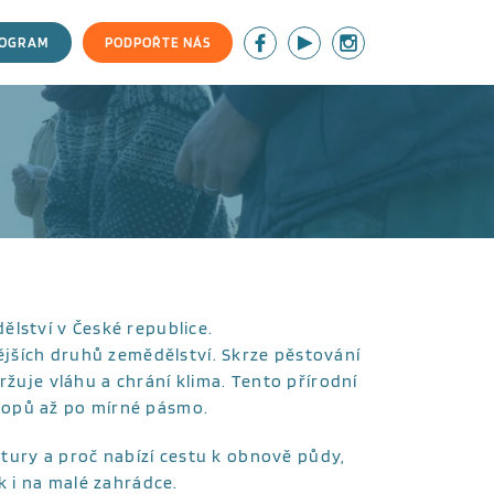
ROGRAM
PODPOŘTE NÁS
lství v České republice.
vějších druhů zemědělství. Skrze pěstování
žuje vláhu a chrání klima. Tento přírodní
tropů až po mírné pásmo.
ltury a proč nabízí cestu k obnově půdy,
k i na malé zahrádce.