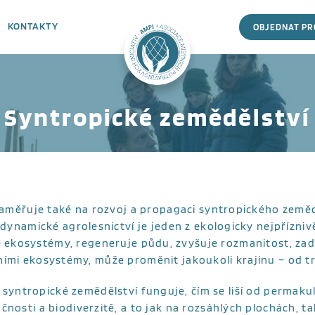
KONTAKTY
OBJEDNAT P
Syntropické zemědělství
aměřuje také na rozvoj a propagaci syntropického zemědě
 dynamické agrolesnictví je jeden z ekologicky nejpřízni
é ekosystémy, regeneruje půdu, zvyšuje rozmanitost, zadr
ními ekosystémy, může proměnit jakoukoli krajinu – od 
k syntropické zemědělství funguje, čím se liší od permaku
nosti a biodiverzitě, a to jak na rozsáhlých plochách, ta