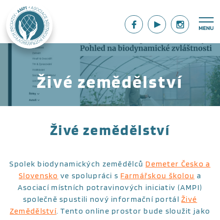
Živé zemědělství
Živé zemědělství
Spolek biodynamických zemědělců
Demeter Česko a
Slovensko
ve spolupráci s
Farmářskou školou
a
Asociací místních potravinových iniciativ (AMPI)
společně spustili nový informační portál
Živé
Zemědělství
. Tento online prostor bude sloužit jako