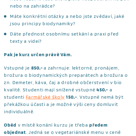
nebo na zahrádce?
Máte konkrétní otázky a nebo jste zvědaví, jaké
jsou principy biodynamiky?
Dáte přednost osobnímu setkání a praxi před
texty a videi?
Pak je kurz určen právě Vám.
Vstupné je
850,-
a zahrnuje: lektorné, pronájem,
brožura o biodynamických preparátech a brožura o
zn. Demeter, káva, čaj a drobné občerstvení v bio
kvalitě. Studenti mají snížené vstupné
450,-
a
studenti
Farmářské školy
150,-
. Vstupné nemá být
překážkou účasti a je možné výši ceny domluvit
individuálně.
Oběd
v místě konání kurzu je třeba
předem
objednat
. Jedná se o vegetariánské menu v ceně