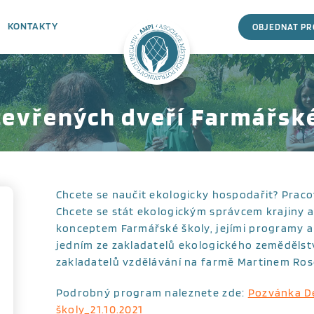
KONTAKTY
OBJEDNAT P
tevřených dveří Farmářské
Chcete se naučit ekologicky hospodařit? Pracova
Chcete se stát ekologickým správcem krajiny 
konceptem Farmářské školy, jejími programy a j
jedním ze zakladatelů ekologického zemědělstv
zakladatelů vzdělávání na farmě Martinem R
Podrobný program naleznete zde:
Pozvánka D
školy_21.10.2021