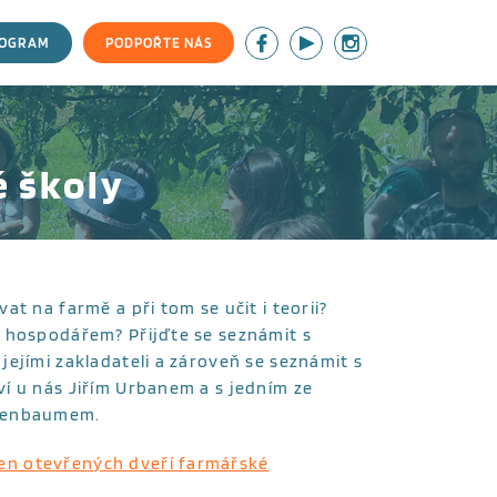
ROGRAM
PODPOŘTE NÁS
 školy
t na farmě a při tom se učit i teorii?
a hospodářem? Přijďte se seznámit s
ejími zakladateli a zároveň se seznámit s
í u nás Jiřím Urbanem a s jedním ze
osenbaumem.
en otevřených dveří farmářské