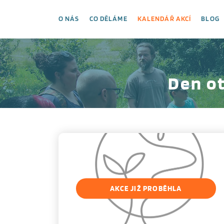
O NÁS
CO DĚLÁME
KALENDÁŘ AKCÍ
BLOG
Den o
AKCE JIŽ PROBĚHLA