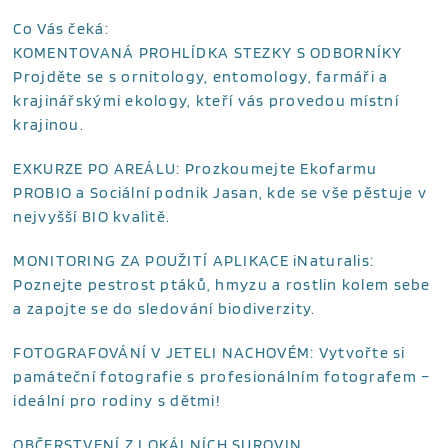
Co Vás čeká:
KOMENTOVANÁ PROHLÍDKA STEZKY S ODBORNÍKY
Projděte se s ornitology, entomology, farmáři a
krajinářskými ekology, kteří vás provedou místní
krajinou.
EXKURZE PO AREÁLU: Prozkoumejte Ekofarmu
PROBIO a Sociální podnik Jasan, kde se vše pěstuje v
nejvyšší BIO kvalitě.
MONITORING ZA POUŽITÍ APLIKACE iNaturalis:
Poznejte pestrost ptáků, hmyzu a rostlin kolem sebe
a zapojte se do sledování biodiverzity.
FOTOGRAFOVÁNÍ V JETELI NACHOVÉM: Vytvořte si
památeční fotografie s profesionálním fotografem –
ideální pro rodiny s dětmi!
OBČERSTVENÍ Z LOKÁLNÍCH SUROVIN