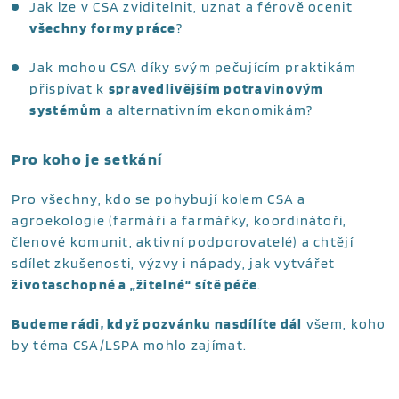
Jak lze v CSA zviditelnit, uznat a férově ocenit
všechny formy práce
?
Jak mohou CSA díky svým pečujícím praktikám
přispívat k
spravedlivějším potravinovým
systémům
a alternativním ekonomikám?
Pro koho je setkání
Pro všechny, kdo se pohybují kolem CSA a
agroekologie (farmáři a farmářky, koordinátoři,
členové komunit, aktivní podporovatelé) a chtějí
sdílet zkušenosti, výzvy i nápady, jak vytvářet
životaschopné a „žitelné“ sítě péče
.
Budeme rádi, když pozvánku nasdílíte dál
všem, koho
by téma CSA/LSPA mohlo zajímat.