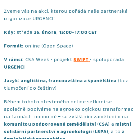
Zveme vás na akci, kterou pořádá naše partnerská
organizace URGENCI:
Kdy:
středa
26. února
,
15:00–17:00 CET
Formát:
online (Open Space)
V rámci:
CSA Week • projekt
SWIFT
• spolupořádá
URGENCI
Jazyk:
angličtina, francouzština a španělština
(bez
tlumočení do češtiny)
Během tohoto otevřeného online setkání se
společně podíváme na agroekologickou transformaci
na farmách i mimo ně – se zvláštním zaměřením na
komunitou podporované zemědělství (CSA)
a
místní
solidární partnerství v agroekologii (LSPA)
, a to
z
feministické perspektivy
.