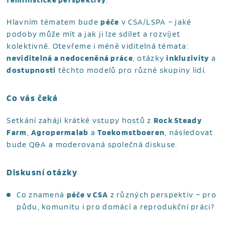
Hlavním tématem bude
péče
v CSA/LSPA – jaké
podoby může mít a jak ji lze sdílet a rozvíjet
kolektivně. Otevřeme i méně viditelná témata:
neviditelná a nedoceněná práce
, otázky
inkluzivity
a
dostupnosti
těchto modelů pro různé skupiny lidí.
Co vás čeká
Setkání zahájí krátké vstupy hostů z
Rock Steady
Farm
,
Agropermalab
a
Toekomstboeren
, následovat
bude Q&A a moderovaná společná diskuse.
Diskusní otázky
Co znamená
péče v CSA
z různých perspektiv – pro
půdu, komunitu i pro domácí a reprodukční práci?