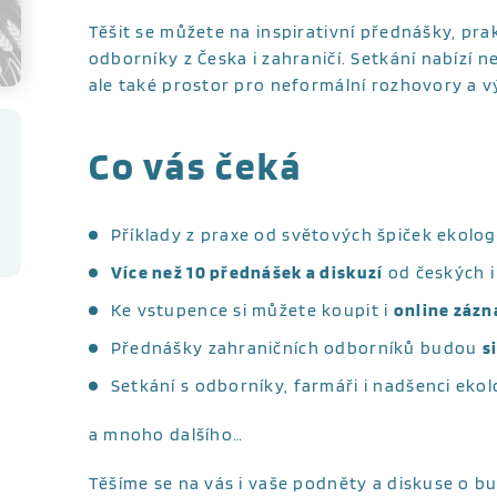
Těšit se můžete na inspirativní přednášky, pr
odborníky z Česka i zahraničí. Setkání nabízí 
ale také prostor pro neformální rozhovory a 
Co vás čeká
Příklady z praxe od světových špiček ekolo
V
íce než 10 přednášek a diskuzí
od českých i
Ke vstupence si můžete koupit i
online zázn
Přednášky zahraničních odborníků budou
s
Setkání s odborníky, farmáři i nadšenci eko
a mnoho dalšího…
Těšíme se na vás i vaše podněty a diskuse o b