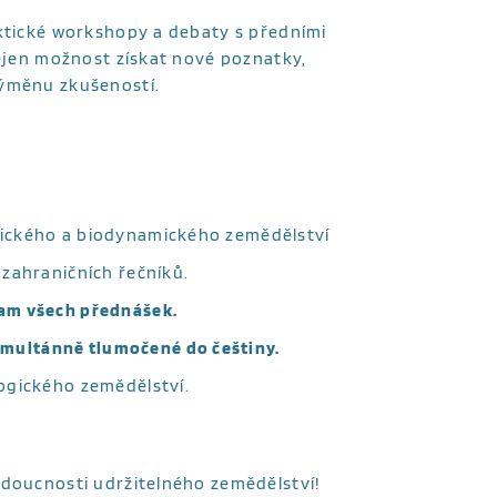
aktické workshopy a debaty s předními
nejen možnost získat nové poznatky,
výměnu zkušeností.
gického a biodynamického zemědělství
 zahraničních řečníků.
am všech přednášek.
imultánně tlumočené do češtiny.
logického zemědělství.
udoucnosti udržitelného zemědělství!