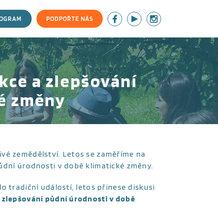
ROGRAM
PODPOŘTE NÁS
kce a zlepšování
ké změny
ivé zemědělství. Letos se zaměříme na
ůdní úrodnosti v době klimatické změny.
 tradiční událostí, letos přinese diskusi
 zlepšování půdní úrodnosti v době