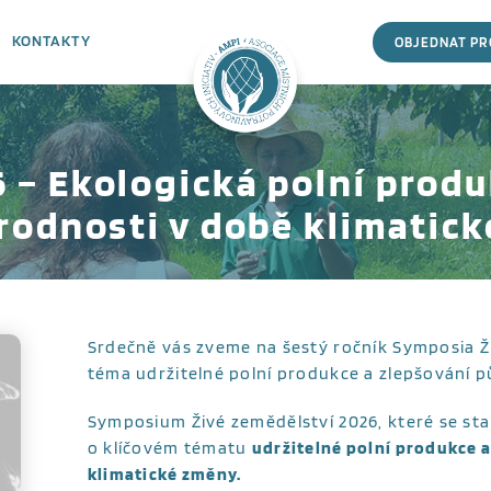
KONTAKTY
OBJEDNAT P
– Ekologická polní produ
rodnosti v době klimatic
Srdečně vás zveme na šestý ročník Symposia Ž
téma udržitelné polní produkce a zlepšování p
Symposium Živé zemědělství 2026, které se stalo
o klíčovém tématu
udržitelné
polní produkce a
klimatické změny.