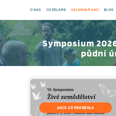
O NÁS
CO DĚLÁME
KALENDÁŘ AKCÍ
BLOG
Symposium 2026 
půdní ú
AKCE JIŽ PROBĚHLA