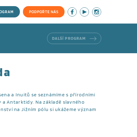
ROGRAM
PODPOŘTE NÁS
DALŠÍ PROGRAM
da
ena a Inuitů se seznámíme s přírodními
 a Antarktidy. Na základě slavného
ství na Jižním pólu si ukážeme význam