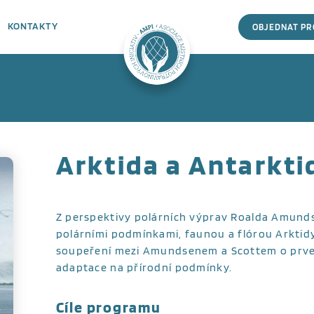
KONTAKTY
OBJEDNAT P
Arktida a Antarkti
Z perspektivy polárních výprav Roalda Amunds
polárními podmínkami, faunou a flórou Arktidy
soupeření mezi Amundsenem a Scottem o prven
adaptace na přírodní podmínky.
Cíle programu