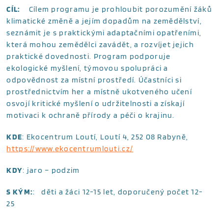
CÍL:
Cílem programu je prohloubit porozumění žáků
klimatické změně a jejím dopadům na zemědělství,
seznámit je s praktickými adaptačními opatřeními,
která mohou zemědělci zavádět, a rozvíjet jejich
praktické dovednosti. Program podporuje
ekologické myšlení, týmovou spolupráci a
odpovědnost za místní prostředí. Účastníci si
prostřednictvím her a místně ukotveného učení
osvojí kritické myšlení o udržitelnosti a získají
motivaci k ochraně přírody a péči o krajinu.
KDE
: Ekocentrum Loutí, Loutí 4, 252 08 Rabyně,
https://www.ekocentrumlouti.cz/
KDY
: jaro – podzim
S KÝM:
: děti a žáci 12-15 let, doporučený počet 12-
25