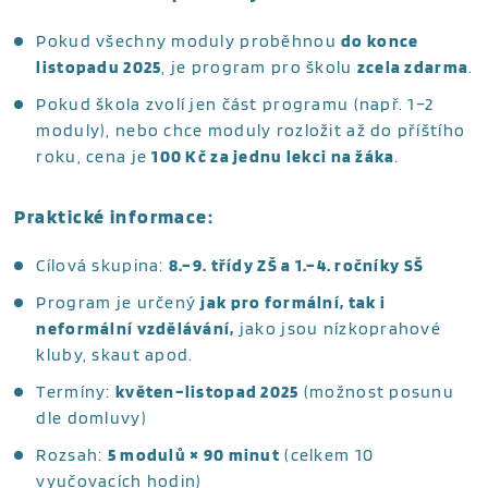
Pokud všechny moduly proběhnou
do konce
listopadu 2025
, je program pro školu
zcela zdarma
.
Pokud škola zvolí jen část programu (např. 1–2
moduly), nebo chce moduly rozložit až do příštího
roku, cena je
100 Kč za jednu lekci na žáka
.
Praktické informace:
Cílová skupina:
8.–9. třídy ZŠ a 1.–4. ročníky SŠ
Program je určený
jak pro formální, tak i
neformální vzdělávání,
jako jsou nízkoprahové
kluby, skaut apod.
Termíny:
květen–listopad 2025
(možnost posunu
dle domluvy)
Rozsah:
5 modulů × 90 minut
(celkem 10
vyučovacích hodin)