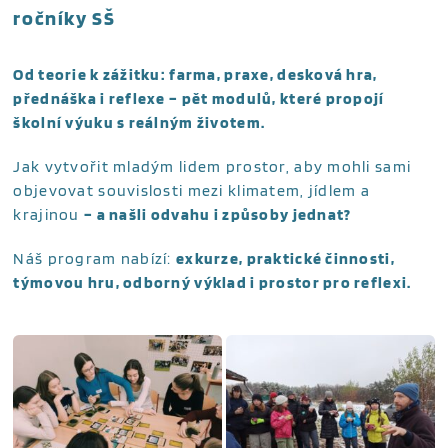
ročníky SŠ
Od teorie k zážitku: farma, praxe, desková hra,
přednáška i reflexe – pět modulů, které propojí
školní výuku s reálným životem.
Jak vytvořit mladým lidem prostor, aby mohli sami
objevovat souvislosti mezi klimatem, jídlem a
krajinou
– a našli odvahu i způsoby jednat?
Náš program nabízí
:
exkurze, praktické činnosti,
týmovou hru, odborný výklad i prostor pro reflexi.