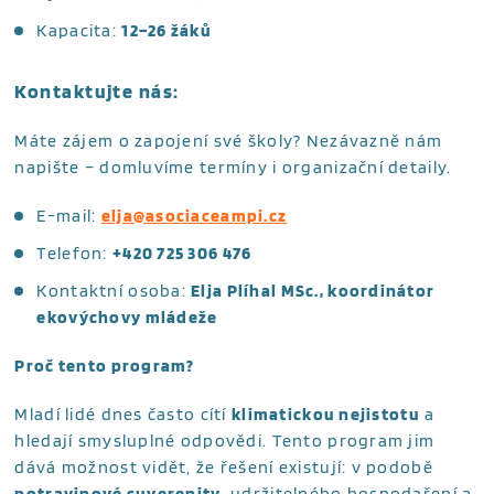
Kapacita:
12–26 žáků
Kontaktujte nás:
Máte zájem o zapojení své školy? Nezávazně nám
napište – domluvíme termíny i organizační detaily.
E-mail:
elja@asociaceampi.cz
Telefon:
+420
725 306 476
Kontaktní osoba:
Elja Plíhal MSc., koordinátor
ekovýchovy mládeže
Proč tento program?
Mladí lidé dnes často cítí
klimatickou nejistotu
a
hledají smysluplné odpovědi. Tento program jim
dává možnost vidět, že řešení existují: v podobě
potravinové suverenity
, udržitelného hospodaření a