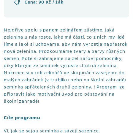
Cena: 90 Kč / žák
Nejdříve spolu s panem zelinářem zjistíme, jaká
zelenina u nás roste, jaké má části, co z nich my lidé
jíme a jaké si uchováme, aby nám vyrostla napřesrok
nová zelenina. Prozkoumáme tvary a barvy různých
semen. Poté si zahrajeme na zelinářovi pomocníky,
díky kterým ze semínek vyroste chutná zelenina.
Nakonec si v roli zelinářů ve skupinách zasejeme do
malých zahrádek (v truhlíku nebo na školní zahradě)
semínka spřátelených druhů zeleniny. ! Program lze
připravit jako motivační úvod pro pěstování na
školní zahradě!
Cíle programu
Ví, jak se sejou semínka a sázejí sazenice.