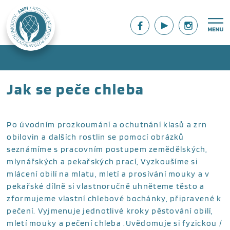
Jak se peče chleba
Po úvodním prozkoumání a ochutnání klasů a zrn
obilovin a dalších rostlin se pomocí obrázků
seznámíme s pracovním postupem zemědělských,
mlynářských a pekařských prací, Vyzkoušíme si
mlácení obilí na mlatu, mletí a prosívání mouky a v
pekařské dílně si vlastnoručně uhněteme těsto a
zformujeme vlastní chlebové bochánky, připravené k
pečení. Vyjmenuje jednotlivé kroky pěstování obilí,
mletí mouky a pečení chleba .Uvědomuje si fyzickou /