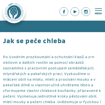
Jak se peče chleba
Po úvodním prozkoumání a ochutnání klasů a zrn
obilovin a dalších rostlin se pomocí obrázků
seznámíme s pracovním postupem zemědělských,
mlynářských a pekařských prací, Vyzkoušíme si
mlácení obilí na mlatu, mletí a prosívání mouky a v
pekařské dílně si vlastnoručně uhněteme těsto a
zformujeme vlastní chlebové bochánky, připravené k
pečení. Vyjmenuje jednotlivé kroky pěstování obilí,
mletí mouky a pečení chleba .Uvědomuje si fyzickou /