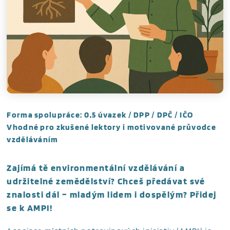
Forma spolupráce: 0,5 úvazek / DPP / DPČ / IČO
Vhodné pro zkušené lektory i motivované průvodce
vzděláváním
Zajímá tě environmentální vzdělávání a
udržitelné zemědělství? Chceš předávat své
znalosti dál – mladým lidem i dospělým? Přidej
se k AMPI!