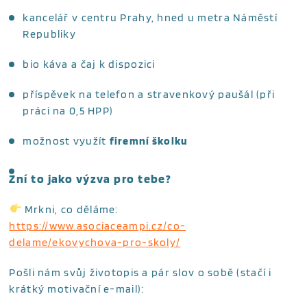
kancelář v centru Prahy, hned u metra Náměstí
Republiky
bio káva a čaj k dispozici
příspěvek na telefon a stravenkový paušál (při
práci na 0,5 HPP)
možnost využít
firemní školku
Zní to jako výzva pro tebe?
Mrkni, co děláme:
https://www.asociaceampi.cz/co-
delame/ekovychova-pro-skoly/
Pošli nám svůj životopis a pár slov o sobě (stačí i
krátký motivační e-mail):