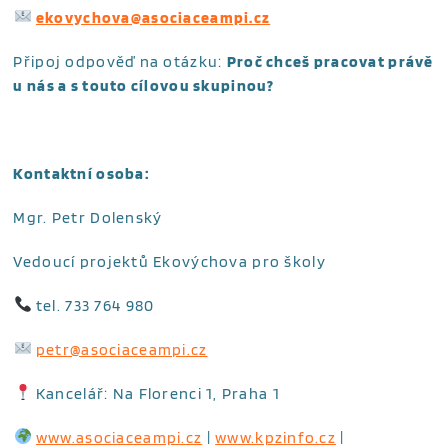
ekovychova@asociaceampi.cz
Připoj odpověď na otázku:
Proč chceš pracovat právě
u nás a s touto cílovou skupinou?
Kontaktní osoba:
Mgr. Petr Dolenský
Vedoucí projektů Ekovýchova pro školy
tel. 733 764 980
petr@asociaceampi.cz
Kancelář: Na Florenci 1, Praha 1
www.asociaceampi.cz
|
www.kpzinfo.cz
|