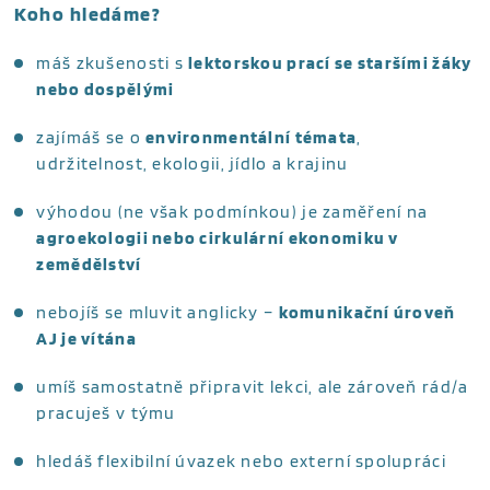
Koho hledáme?
máš zkušenosti s
lektorskou prací se staršími žáky
nebo dospělými
zajímáš se o
environmentální témata
,
udržitelnost, ekologii, jídlo a krajinu
výhodou (ne však podmínkou) je zaměření na
agroekologii nebo cirkulární ekonomiku v
zemědělství
nebojíš se mluvit anglicky –
komunikační úroveň
AJ je vítána
umíš samostatně připravit lekci, ale zároveň rád/a
pracuješ v týmu
hledáš flexibilní úvazek nebo externí spolupráci