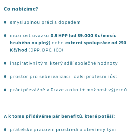
Co nabízíme?
smysluplnou práci s dopadem
možnost úvazku
0,5 HPP (od 39.000 Kč/měsíc
hrubého na plný)
nebo
externí spolupráce od 250
Kč/hod
(DPP, DPČ, IČO)
inspirativní tým, který sdílí společné hodnoty
prostor pro seberealizaci i další profesní růst
práci převážně v Praze a okolí + možnost výjezdů
A k tomu přidáváme pár benefitů, které potěší:
přátelské pracovní prostředí a otevřený tým