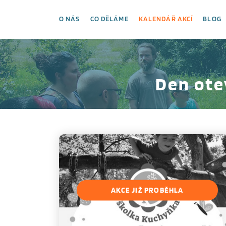
O NÁS
CO DĚLÁME
KALENDÁŘ AKCÍ
BLOG
Den ote
AKCE JIŽ PROBĚHLA