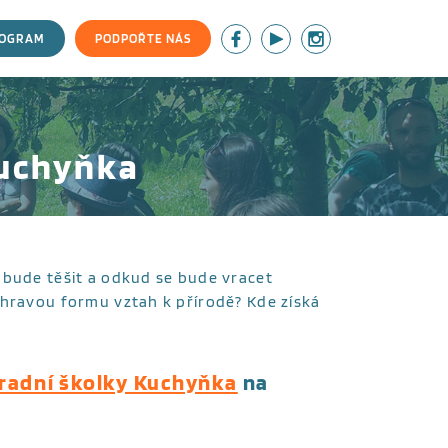
ROGRAM
PODPOŘTE NÁS
Kuchyňka
 bude těšit a odkud se bude vracet
 hravou formu vztah k přírodě? Kde získá
radní školky Kuchyňka
na