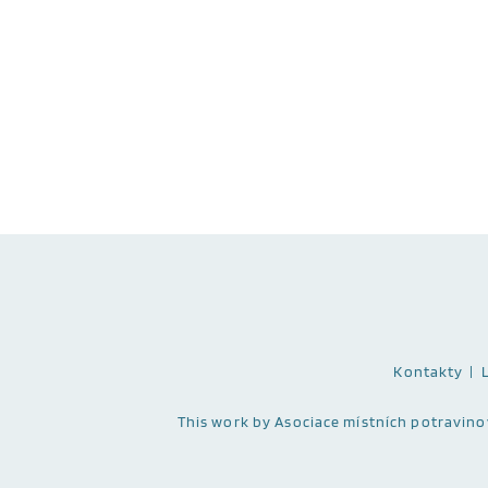
Kontakty
This work
by Asociace místních potravinový