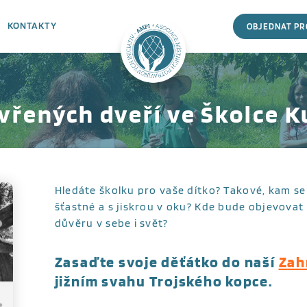
KONTAKTY
OBJEDNAT P
vřených dveří ve Školce 
Hledáte školku pro vaše dítko? Takové, kam se
šťastné a s jiskrou v oku? Kde bude objevovat
důvěru v sebe i svět?
Zasaďte svoje děťátko do naší
Zah
jižním svahu Trojského kopce.