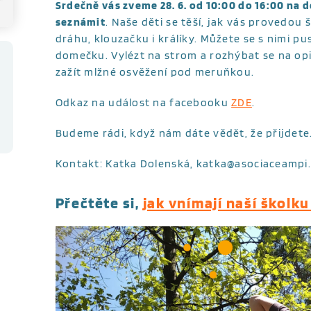
Srdečně vás zveme 28. 6. od 10:00 do 16:00 na 
seznámit
. Naše děti se těší, jak vás provedou
dráhu, klouzačku i králíky. Můžete se s nimi pu
domečku. Vylézt na strom a rozhýbat se na opič
zažít mlžné osvěžení pod meruňkou.
Odkaz na událost na facebooku
ZDE
.
Budeme rádi, když nám dáte vědět, že přijdete
Kontakt: Katka Dolenská, katka@asociaceampi
Přečtěte si,
jak vnímají naší školku