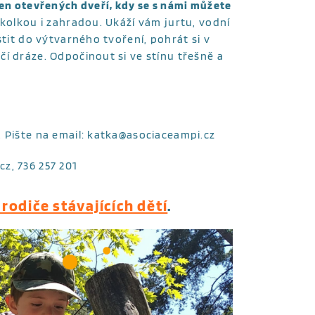
den otevřených dveří, kdy se s námi můžete
 školkou i zahradou. Ukáží vám jurtu, vodní
stit do výtvarného tvoření, pohrát si v
í dráze. Odpočinout si ve stínu třešně a
. Pište na email: katka@asociaceampi.cz
.cz,
736 257 201
 rodiče stávajících dětí
.