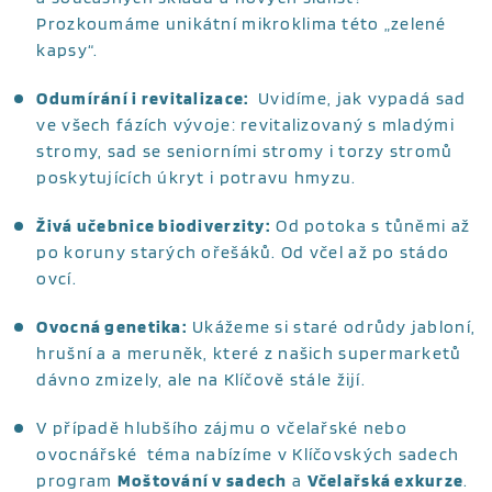
Prozkoumáme unikátní mikroklima této „zelené
kapsy“.
Odumírání i revitalizace:
Uvidíme, jak vypadá sad
ve všech fázích vývoje: revitalizovaný s mladými
stromy, sad se seniorními stromy i torzy stromů
poskytujících úkryt i potravu hmyzu.
Živá učebnice biodiverzity:
Od potoka s tůněmi až
po koruny starých ořešáků. Od včel až po stádo
ovcí.
Ovocná genetika:
Ukážeme si staré odrůdy jabloní,
hrušní a a meruněk, které z našich supermarketů
dávno zmizely, ale na Klíčově stále žijí.
V případě hlubšího zájmu o včelařské nebo
ovocnářské téma nabízíme v Klíčovských sadech
program
Moštování v sadech
a
Včelařská exkurze
.