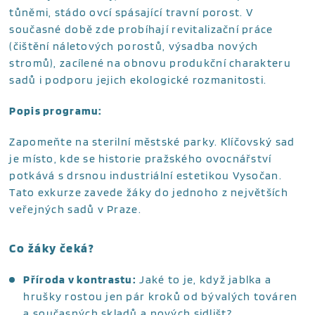
tůněmi, stádo ovcí spásající travní porost. V
současné době zde probíhají revitalizační práce
(čištění náletových porostů, výsadba nových
stromů), zacílené na obnovu produkční charakteru
sadů i podporu jejich ekologické rozmanitosti.
Popis programu:
Zapomeňte na sterilní městské parky. Klíčovský sad
je místo, kde se historie pražského ovocnářství
potkává s drsnou industriální estetikou Vysočan.
Tato exkurze zavede žáky do jednoho z největších
veřejných sadů v Praze.
Co žáky čeká?
Příroda v kontrastu:
Jaké to je, když jablka a
hrušky rostou jen pár kroků od bývalých továren
a současných skladů a nových sidlišt?