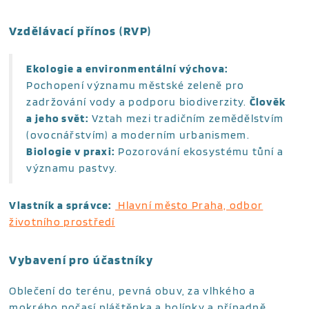
Vzdělávací přínos (RVP)
Ekologie a environmentální výchova:
Pochopení významu městské zeleně pro
zadržování vody a podporu biodiverzity.
Člověk
a jeho svět:
Vztah mezi tradičním zemědělstvím
(ovocnářstvím) a moderním urbanismem.
Biologie v praxi:
Pozorování ekosystému tůní a
významu pastvy.
Vlastník a správce:
Hlavní město Praha, odbor
životního prostředí
Vybavení pro účastníky
Oblečení do terénu, pevná obuv, za vlhkého a
mokrého počasí pláštěnka a holínky a případně