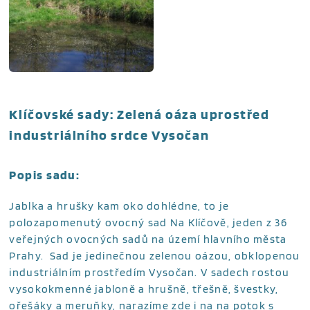
Klíčovské sady: Zelená oáza uprostřed
industriálního srdce Vysočan
Popis sadu:
Jablka a hrušky kam oko dohlédne, to je
polozapomenutý ovocný sad Na Klíčově, jeden z 36
veřejných ovocných sadů na území hlavního města
Prahy. Sad je jedinečnou zelenou oázou, obklopenou
industriálním prostředím Vysočan. V sadech rostou
vysokokmenné jabloně a hrušně, třešně, švestky,
ořešáky a meruňky, narazíme zde i na na potok s