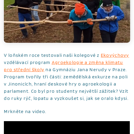
V loňském roce testovali naši kolegové z
Ekovýchovy
vzdělávací program
Agroekologie a změna klimatu
pro střední školy
na Gymnáziu Jana Nerudy v Praze.
Program tvořily tři části: zemědělská exkurze na poli
v Jinonicích, hraní deskové hry o agroekologii a
parlament. Co byl pro studenty největší zážitek? Vzít
do ruky rýč, lopatu a vyzkoušet si, jak se oralo kdysi.
Mrkněte na video.