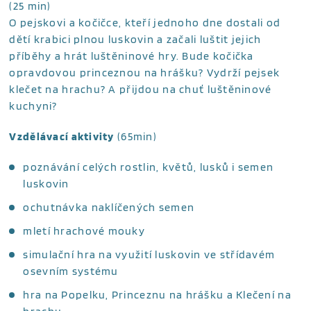
(25 min)
O pejskovi a kočičce, kteří jednoho dne dostali od
dětí krabici plnou luskovin a začali luštit jejich
příběhy a hrát luštěninové hry. Bude kočička
opravdovou princeznou na hrášku? Vydrží pejsek
klečet na hrachu? A přijdou na chuť luštěninové
kuchyni?
Vzdělávací aktivity
(65min)
poznávání celých rostlin, květů, lusků i semen
luskovin
ochutnávka naklíčených semen
mletí hrachové mouky
simulační hra na využití luskovin ve střídavém
osevním systému
hra na Popelku, Princeznu na hrášku a Klečení na