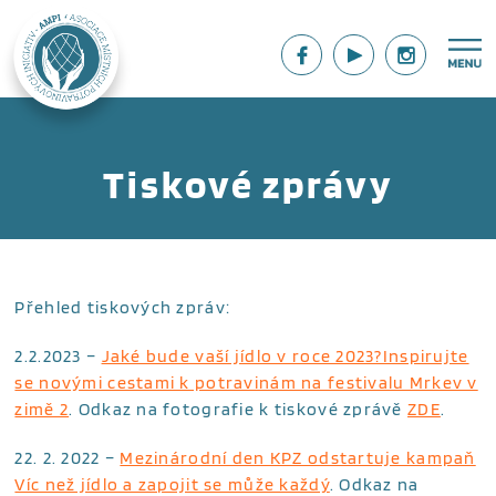
Tiskové zprávy
Přehled tiskových zpráv:
2.2.2023 –
Jaké bude vaší jídlo v roce 2023?Inspirujte
se novými cestami k potravinám na festivalu Mrkev v
zimě 2
. Odkaz na fotografie k tiskové zprávě
ZDE
.
22. 2. 2022 –
Mezinárodní den KPZ odstartuje kampaň
Víc než jídlo a zapojit se může každý
. Odkaz na