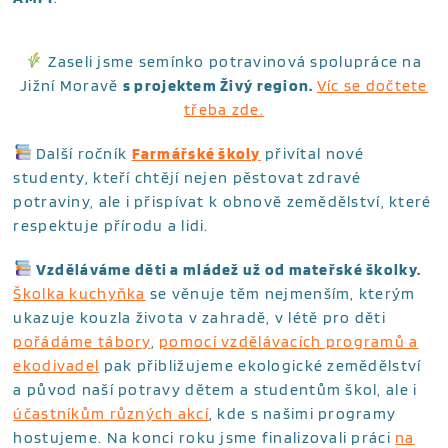
Zaseli jsme semínko potravinová spolupráce na
Jižní Moravě
s projektem Živý region.
Víc se dočtete
třeba zde.
Další ročník
Farmářské školy
přivítal nové
studenty, kteří chtějí nejen pěstovat zdravé
potraviny, ale i přispívat k obnově zemědělství, které
respektuje přírodu a lidi.
Vzděláváme děti a mládež už od mateřské školky.
Školka kuchyňka
se věnuje těm nejmenším, kterým
ukazuje kouzla života v zahradě, v létě pro děti
pořádáme tábory
,
pomocí vzdělávacích programů a
ekodivadel
pak přibližujeme ekologické zemědělství
a původ naší potravy dětem a studentům škol, ale i
účastníkům různých akcí
, kde s našimi programy
hostujeme. Na konci roku jsme finalizovali práci
na