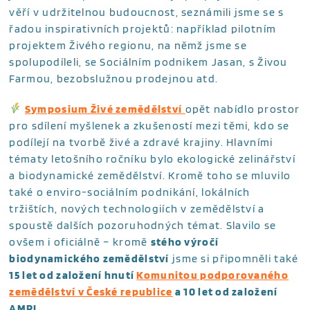
věří v udržitelnou budoucnost, seznámili jsme se s
řadou inspirativních projektů: například pilotním
projektem Živého regionu, na němž jsme se
spolupodíleli, se Sociálním podnikem Jasan, s Živou
Farmou, bezobslužnou prodejnou atd.
Symposium Živé zemědělství
opět nabídlo prostor
pro sdílení myšlenek a zkušeností mezi těmi, kdo se
podílejí na tvorbě živé a zdravé krajiny. Hlavními
tématy letošního ročníku bylo ekologické zelinářství
a biodynamické zemědělství. Kromě toho se mluvilo
také o enviro-sociálním podnikání, lokálních
tržištích, nových technologiích v zemědělství a
spoustě dalších pozoruhodných témat. Slavilo se
ovšem i oficiálně – kromě
stého výročí
biodynamického zemědělství
jsme si připomněli také
15 let od založení hnutí
Komunitou podporovaného
zemědělství v České republice
a 10 let od založení
AMPI
.