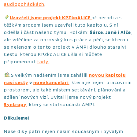
audiopohádkách
.
Uzavřeli jsme projekt KPZkoALICE
ač neradi a s
těžkým srdcem jsem uzavřeli tuto kapitolu. S ní
odešla i část našeho týmu. Holkám:
Šárce, Janě i Alče
,
ale vděčíme za obrovský kus práce a péči, se kterou
se nejenom o tento projekt v AMPI dlouho staraly!
Cestu, kterou KPZkoALICE ušla si můžete
připomenout
tady.
S velkým nadšením jsme zahájili
novou kapitolu
naší cesty
v
nové kanceláři
,
která je nejen pracovním
prostorem, ale také místem setkávání, plánování a
sdílení nových vizí. Uvítali jsme nový projekt
Syntropy
, který se stal součástí AMPI.
Děkujeme!
Naše díky patří nejen našim současným i bývalým