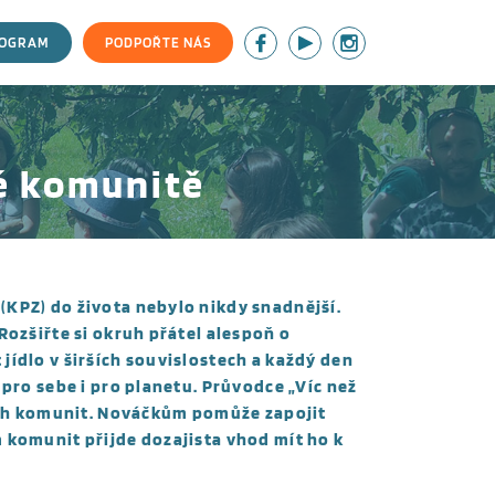
ROGRAM
PODPOŘTE NÁS
vé komunitě
KPZ) do života nebylo nikdy snadnější.
Rozšiřte si okruh přátel alespoň o
ídlo v širších souvislostech a každý den
 pro sebe i pro planetu. Průvodce „Víc než
vých komunit. Nováčkům pomůže zapojit
 komunit přijde dozajista vhod mít ho k