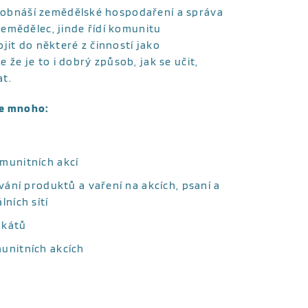
ce obnáší zemědělské hospodaření a správa
emědělec, jinde řídí komunitu
jit do některé z činností jako
e že je to i dobrý způsob, jak se učit,
at.
je mnoho:
munitních akcí
vání produktů a vaření na akcích, psaní a
ních sítí
akátů
unitních akcích