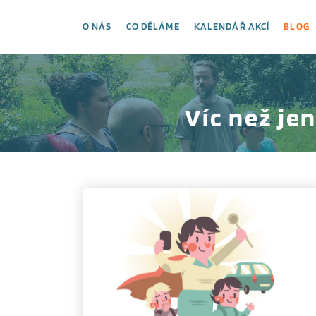
O NÁS
CO DĚLÁME
KALENDÁŘ AKCÍ
BLOG
Víc než je