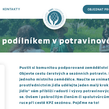
KONTAKTY
OBJEDNAT P
n podílníkem v potravino
Pustit si komunitou podporované zemědělství (
Objevte cestu čerstvých a sezónních potravin. 
jednoho místního zemědělce. Naučte se vnímat j
prostřednictvím jídla udělejte jeden malý krok
jídlo“ vám přiblíží radosti i výzvy potravino
se.
Ovšem i pokročilým členům či spolutvůrcům
ruce při cestě KPZ sezónou. Pojďme na to!