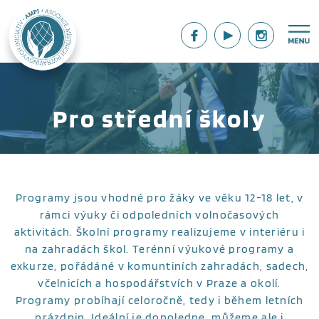
Pro střední školy
Programy jsou vhodné pro žáky ve věku 12-18 let, v
rámci výuky či odpoledních volnočasových
aktivitách. Školní programy realizujeme v interiéru i
na zahradách škol. Terénní výukové programy a
exkurze, pořádáné v komuntiních zahradách, sadech,
včelnicích a hospodářstvích v Praze a okolí.
Programy probíhají celoročně, tedy i během letních
prázdnin. Ideální je dopoledne, můžeme ale i